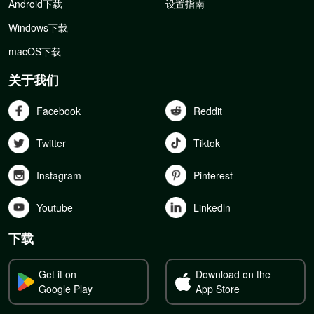
Android下载
设置指南
Windows下载
macOS下载
关于我们
Facebook
Reddit
Twitter
Tiktok
Instagram
Pinterest
Youtube
Linkedln
下载
Get it on
Download on the
Google Play
App Store