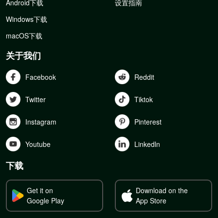
Android下载
设置指南
Windows下载
macOS下载
关于我们
Facebook
Reddit
Twitter
Tiktok
Instagram
Pinterest
Youtube
Linkedln
下载
Get it on
Download on the
Google Play
App Store