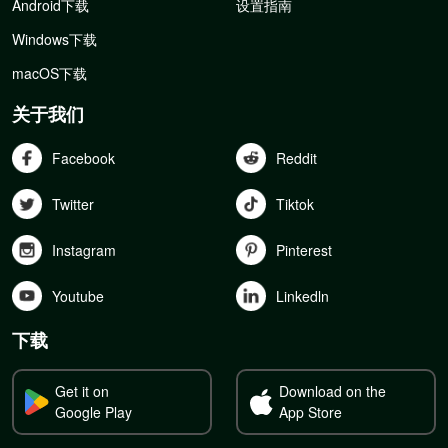
Android下载
设置指南
Windows下载
macOS下载
关于我们
Facebook
Reddit
Twitter
Tiktok
Instagram
Pinterest
Youtube
Linkedln
下载
Get it on
Download on the
Google Play
App Store