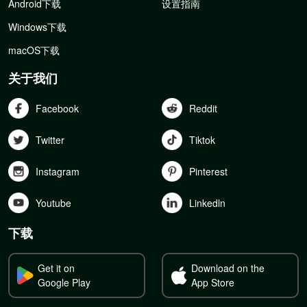
Android下载
设置指南
Windows下载
macOS下载
关于我们
Facebook
Reddit
Twitter
Tiktok
Instagram
Pinterest
Youtube
Linkedln
下载
Get it on
Download on the
Google Play
App Store