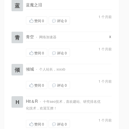
蓝
蓝魔之泪
1 个月前
赞同
0
评论 0
x
青
青空
·
网络加速器
1 个月前
赞同
0
评论 0
倾
倾城
·
个人站长，xxxxb
1 个月前
赞同
0
评论 0
H
Hit＆R
·
十年seo技术，喜欢建站、研究排名优
化技术，欢迎互撩！
1 个月前
赞同
0
评论 0