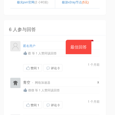
极光pvn官网
(2 小时前)
极游v2ray节点
(5元)
6 人参与回答
匿名用户
最佳回答
蔡 等 1 人赞同该回答
1 个月前
赞同
1
评论 0
x
青
青空
·
网络加速器
僧僧 等 1 人赞同该回答
1 个月前
赞同
1
评论 0