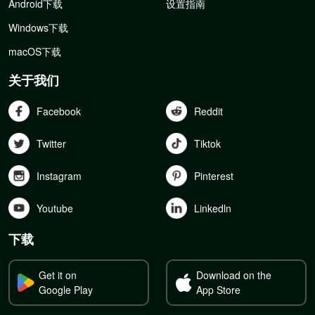
Android下载
设置指南
Windows下载
macOS下载
关于我们
Facebook
Reddit
Twitter
Tiktok
Instagram
Pinterest
Youtube
Linkedln
下载
Get it on
Download on the
Google Play
App Store