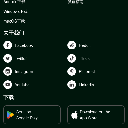
Android下载
设置指南
Windows下载
macOS下载
关于我们
Facebook
Reddit
Twitter
Tiktok
Instagram
Pinterest
Youtube
Linkedln
下载
Get it on
Download on the
Google Play
App Store