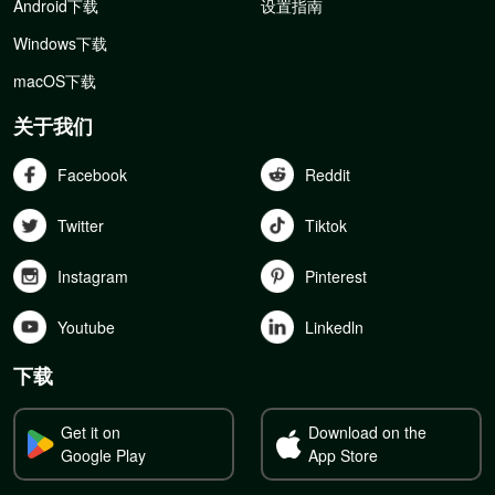
Android下载
设置指南
Windows下载
macOS下载
关于我们
Facebook
Reddit
Twitter
Tiktok
Instagram
Pinterest
Youtube
Linkedln
下载
Get it on
Download on the
Google Play
App Store