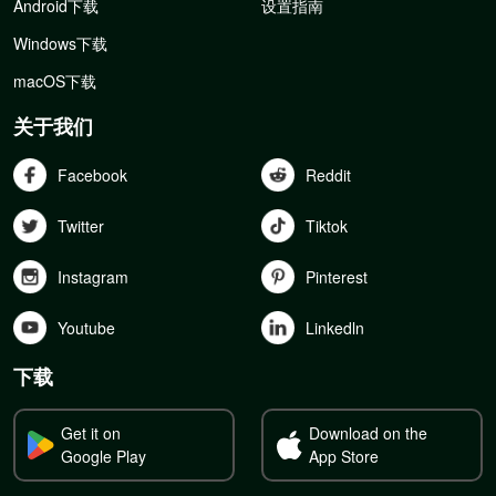
Android下载
设置指南
Windows下载
macOS下载
关于我们
Facebook
Reddit
Twitter
Tiktok
Instagram
Pinterest
Youtube
Linkedln
下载
Get it on
Download on the
Google Play
App Store