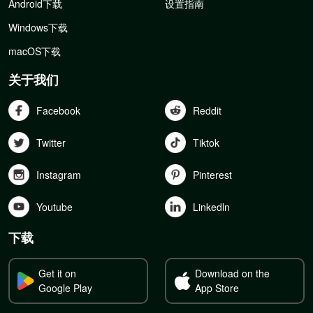
Android下载
设置指南
Windows下载
macOS下载
关于我们
Facebook
Reddit
Twitter
Tiktok
Instagram
Pinterest
Youtube
Linkedln
下载
Get it on
Download on the
Google Play
App Store