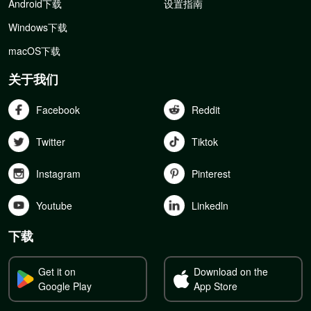
Android下载
设置指南
Windows下载
macOS下载
关于我们
Facebook
Reddit
Twitter
Tiktok
Instagram
Pinterest
Youtube
Linkedln
下载
Get it on
Download on the
Google Play
App Store