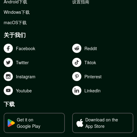
Android下载
设置指南
Windows下载
macOS下载
关于我们
Facebook
Reddit
Twitter
Tiktok
Instagram
Pinterest
Youtube
Linkedln
下载
Get it on
Download on the
Google Play
App Store