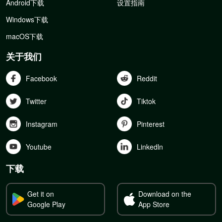
Android下载
设置指南
Windows下载
macOS下载
关于我们
Facebook
Reddit
Twitter
Tiktok
Instagram
Pinterest
Youtube
Linkedln
下载
Get it on
Download on the
Google Play
App Store