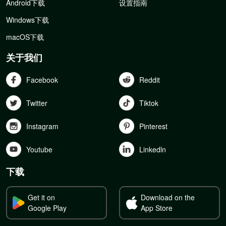
Android下载
设置指南
Windows下载
macOS下载
关于我们
Facebook
Reddit
Twitter
Tiktok
Instagram
Pinterest
Youtube
Linkedln
下载
Get it on
Download on the
Google Play
App Store