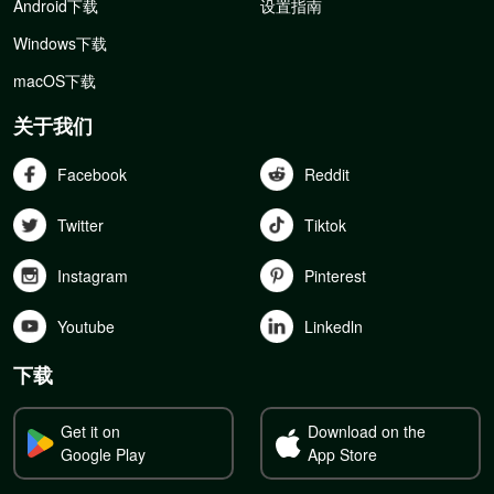
Android下载
设置指南
Windows下载
macOS下载
关于我们
Facebook
Reddit
Twitter
Tiktok
Instagram
Pinterest
Youtube
Linkedln
下载
Get it on
Download on the
Google Play
App Store