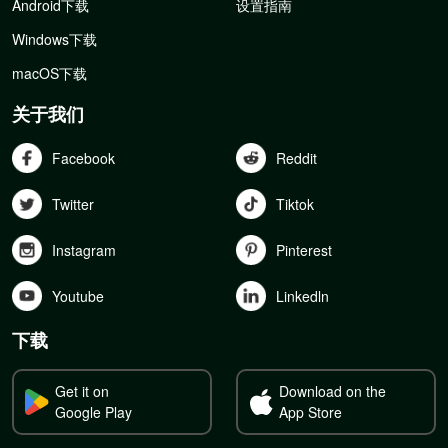
Android下载
设置指南
Windows下载
macOS下载
关于我们
Facebook
Reddit
Twitter
Tiktok
Instagram
Pinterest
Youtube
Linkedln
下载
Get it on
Download on the
Google Play
App Store