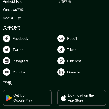
Android下载
设置指南
Windows下载
macOS下载
关于我们
Facebook
Reddit
Twitter
Tiktok
Instagram
Pinterest
Youtube
Linkedln
下载
Get it on
Download on the
Google Play
App Store