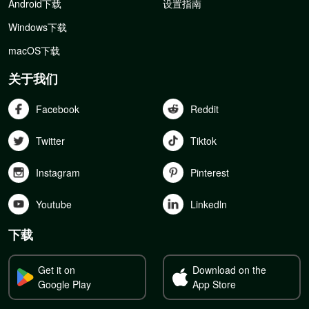
Android下载
设置指南
Windows下载
macOS下载
关于我们
Facebook
Reddit
Twitter
Tiktok
Instagram
Pinterest
Youtube
Linkedln
下载
Get it on
Download on the
Google Play
App Store