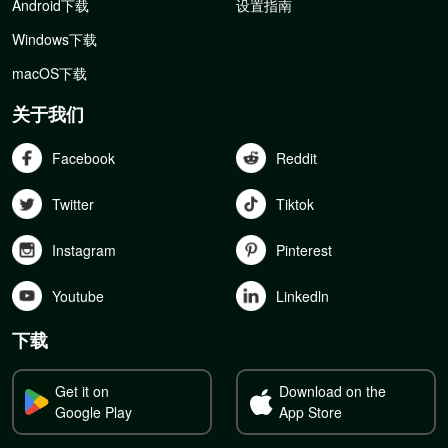
Android下载
设置指南
Windows下载
macOS下载
关于我们
Facebook
Reddit
Twitter
Tiktok
Instagram
Pinterest
Youtube
Linkedln
下载
Get it on
Download on the
Google Play
App Store