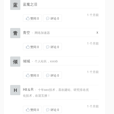
蓝
蓝魔之泪
1 个月前
赞同
0
评论 0
x
青
青空
·
网络加速器
1 个月前
赞同
0
评论 0
倾
倾城
·
个人站长，xxxxb
1 个月前
赞同
0
评论 0
H
Hit＆R
·
十年seo技术，喜欢建站、研究排名优
化技术，欢迎互撩！
1 个月前
赞同
0
评论 0