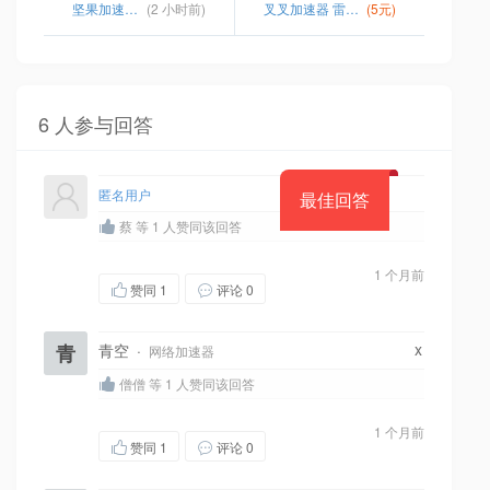
坚果加速器ios下载
(2 小时前)
叉叉加速器 雷霆战机
(5元)
6 人参与回答
匿名用户
最佳回答
蔡 等 1 人赞同该回答
1 个月前
赞同
1
评论 0
x
青
青空
·
网络加速器
僧僧 等 1 人赞同该回答
1 个月前
赞同
1
评论 0