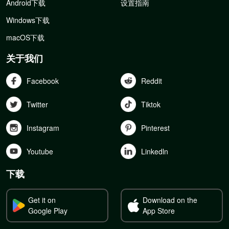
Android下载
设置指南
Windows下载
macOS下载
关于我们
Facebook
Reddit
Twitter
Tiktok
Instagram
Pinterest
Youtube
Linkedln
下载
Get it on
Download on the
Google Play
App Store