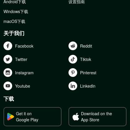
Android下载
设置指南
Windows下载
macOS下载
关于我们
Facebook
Reddit
Twitter
Tiktok
Instagram
Pinterest
Youtube
Linkedln
下载
Get it on
Download on the
Google Play
App Store