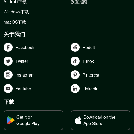
Android下载
设置指南
Windows下载
macOS下载
关于我们
Facebook
Reddit
Twitter
Tiktok
Instagram
Pinterest
Youtube
Linkedln
下载
Get it on
Download on the
Google Play
App Store