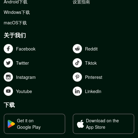
Android下载
设置指南
Windows下载
macOS下载
关于我们
Facebook
Reddit
Twitter
Tiktok
Instagram
Pinterest
Youtube
Linkedln
下载
Get it on
Download on the
Google Play
App Store