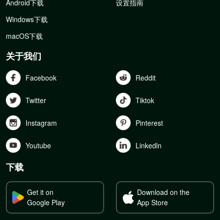
Android下载
设置指南
Windows下载
macOS下载
关于我们
Facebook
Reddit
Twitter
Tiktok
Instagram
Pinterest
Youtube
Linkedln
下载
Get it on
Download on the
Google Play
App Store