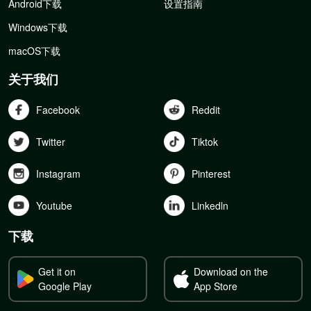
Android下载
设置指南
Windows下载
macOS下载
关于我们
Facebook
Reddit
Twitter
Tiktok
Instagram
Pinterest
Youtube
Linkedln
下载
Get it on
Download on the
Google Play
App Store