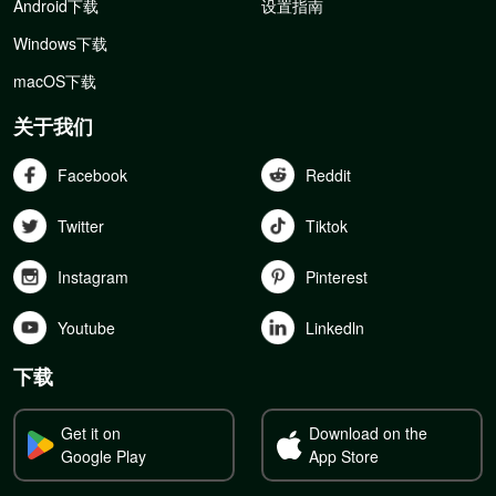
Android下载
设置指南
Windows下载
macOS下载
关于我们
Facebook
Reddit
Twitter
Tiktok
Instagram
Pinterest
Youtube
Linkedln
下载
Get it on
Download on the
Google Play
App Store