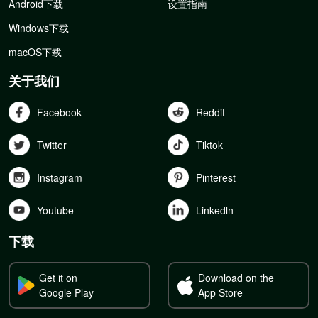
Android下载
设置指南
Windows下载
macOS下载
关于我们
Facebook
Reddit
Twitter
Tiktok
Instagram
Pinterest
Youtube
Linkedln
下载
Get it on
Download on the
Google Play
App Store