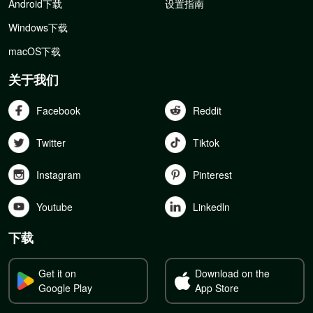
Android下载
设置指南
Windows下载
macOS下载
关于我们
Facebook
Reddit
Twitter
Tiktok
Instagram
Pinterest
Youtube
Linkedln
下载
Get it on
Download on the
Google Play
App Store