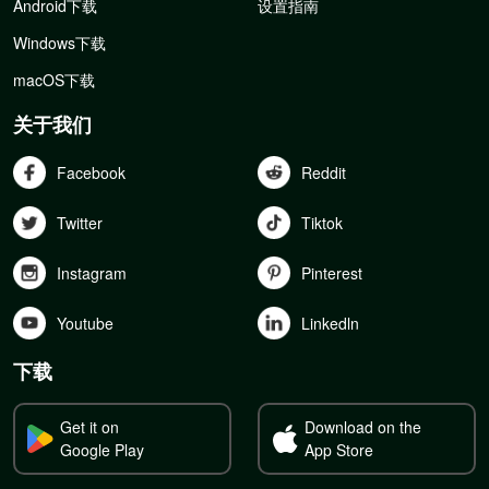
Android下载
设置指南
Windows下载
macOS下载
关于我们
Facebook
Reddit
Twitter
Tiktok
Instagram
Pinterest
Youtube
Linkedln
下载
Get it on
Download on the
Google Play
App Store