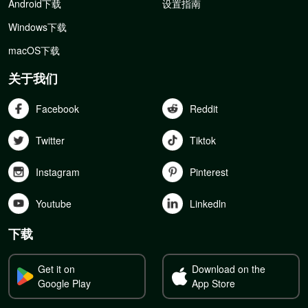
Android下载
设置指南
Windows下载
macOS下载
关于我们
Facebook
Reddit
Twitter
Tiktok
Instagram
Pinterest
Youtube
Linkedln
下载
Get it on
Download on the
Google Play
App Store