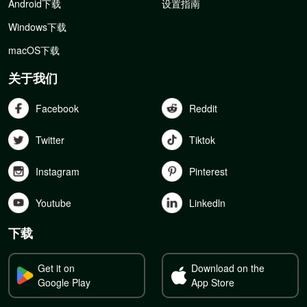
Android下载
设置指南
Windows下载
macOS下载
关于我们
Facebook
Reddit
Twitter
Tiktok
Instagram
Pinterest
Youtube
Linkedln
下载
Get it on
Download on the
Google Play
App Store