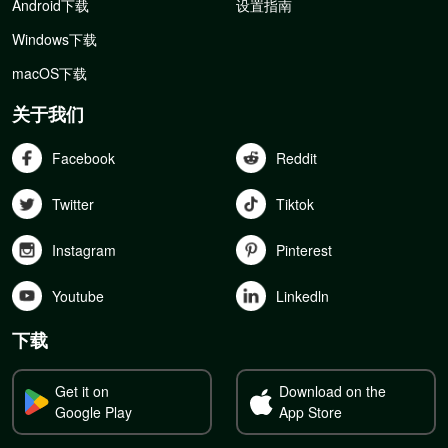
Android下载
设置指南
Windows下载
macOS下载
关于我们
Facebook
Reddit
Twitter
Tiktok
Instagram
Pinterest
Youtube
Linkedln
下载
Get it on
Download on the
Google Play
App Store