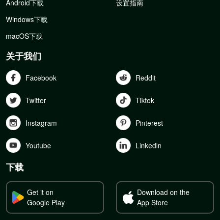
Android下载
设置指南
Windows下载
macOS下载
关于我们
Facebook
Reddit
Twitter
Tiktok
Instagram
Pinterest
Youtube
Linkedln
下载
Get it on
Download on the
Google Play
App Store