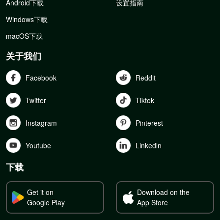
Android下载
设置指南
Windows下载
macOS下载
关于我们
Facebook
Reddit
Twitter
Tiktok
Instagram
Pinterest
Youtube
Linkedln
下载
Get it on
Download on the
Google Play
App Store