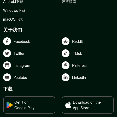
Android下载
设置指南
Windows下载
macOS下载
关于我们
Facebook
Reddit
Twitter
Tiktok
Instagram
Pinterest
Youtube
Linkedln
下载
Get it on
Download on the
Google Play
App Store