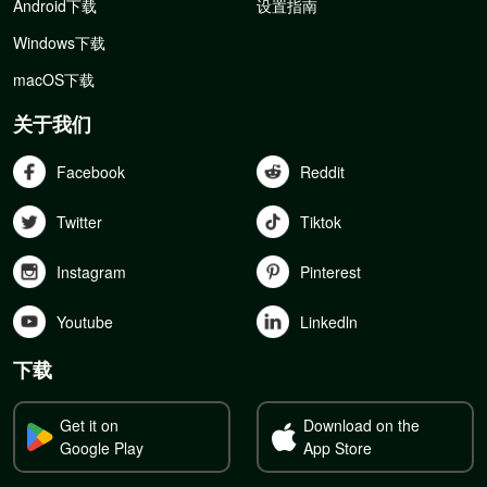
Android下载
设置指南
Windows下载
macOS下载
关于我们
Facebook
Reddit
Twitter
Tiktok
Instagram
Pinterest
Youtube
Linkedln
下载
Get it on
Download on the
Google Play
App Store