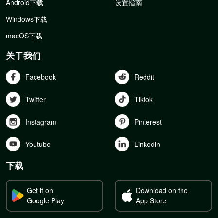
Android下载
设置指南
Windows下载
macOS下载
关于我们
Facebook
Reddit
Twitter
Tiktok
Instagram
Pinterest
Youtube
Linkedln
下载
Get it on
Download on the
Google Play
App Store