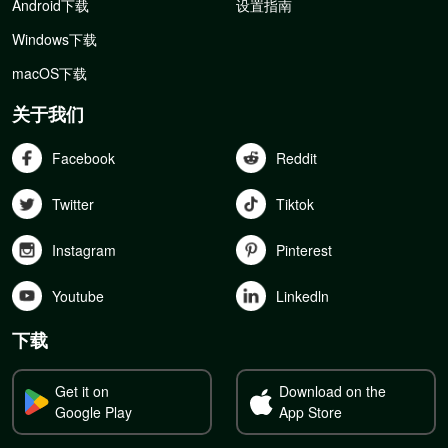
Android下载
设置指南
Windows下载
macOS下载
关于我们
Facebook
Reddit
Twitter
Tiktok
Instagram
Pinterest
Youtube
Linkedln
下载
Get it on
Download on the
Google Play
App Store