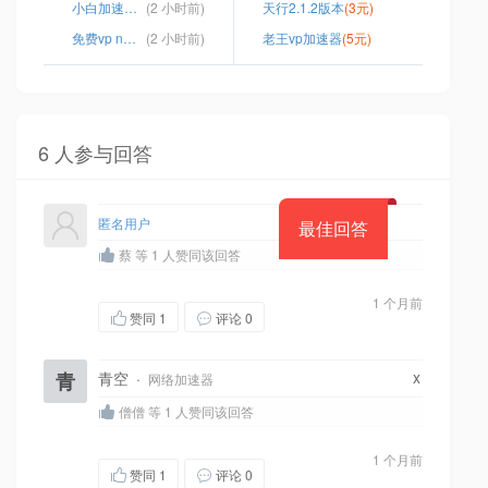
小白加速器账号
(2 小时前)
天行2.1.2版本
(3元)
免费vp n代理软件
(2 小时前)
老王vp加速器
(5元)
6 人参与回答
匿名用户
最佳回答
蔡 等 1 人赞同该回答
1 个月前
赞同
1
评论 0
x
青
青空
·
网络加速器
僧僧 等 1 人赞同该回答
1 个月前
赞同
1
评论 0