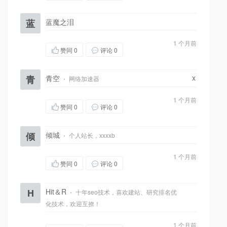
蓝
蓝魔之泪
1 个月前
赞同
0
评论 0
x
青
青空
·
网络加速器
1 个月前
赞同
0
评论 0
倾
倾城
·
个人站长，xxxxb
1 个月前
赞同
0
评论 0
H
Hit＆R
·
十年seo技术，喜欢建站、研究排名优
化技术，欢迎互撩！
1 个月前