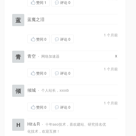
赞同
1
评论 0
蓝
蓝魔之泪
1 个月前
赞同
0
评论 0
x
青
青空
·
网络加速器
1 个月前
赞同
0
评论 0
倾
倾城
·
个人站长，xxxxb
1 个月前
赞同
0
评论 0
H
Hit＆R
·
十年seo技术，喜欢建站、研究排名优
化技术，欢迎互撩！