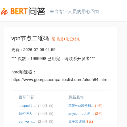
来自专业人员的用心回答
vpn节点二维码
悬赏
1元
已结束
更新：
2026-07-09 01:59
*** 次数：1999998 已用完，请联系开发者***
nord加速器：
https://www.georgiacompanieslist.com/ptssh94l.html
最新问题
最新悬赏
letspro快连vpn
(1 小时前)
苹果vnp账号和密码购买
(1元)
如何进入外国网站
(1 小时前)
anyconnect 怎么付费
(2元)
surf vp n下载
(2 小时前)
原子加速器
(3元)