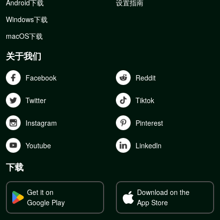
Android下载
设置指南
Windows下载
macOS下载
关于我们
Facebook
Reddit
Twitter
Tiktok
Instagram
Pinterest
Youtube
Linkedln
下载
Get it on
Download on the
Google Play
App Store