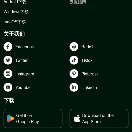
Android下载
设置指南
Windows下载
macOS下载
关于我们
Facebook
Reddit
Twitter
Tiktok
Instagram
Pinterest
Youtube
Linkedln
下载
Get it on
Download on the
Google Play
App Store