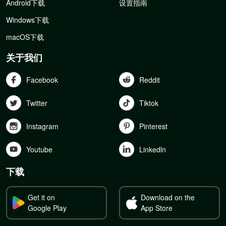
Android下载
设置指南
Windows下载
macOS下载
关于我们
Facebook
Reddit
Twitter
Tiktok
Instagram
Pinterest
Youtube
Linkedln
下载
Get it on
Download on the
Google Play
App Store