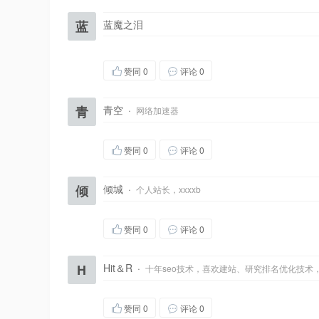
蓝
蓝魔之泪
赞同
0
评论 0
青
青空
·
网络加速器
赞同
0
评论 0
倾
倾城
·
个人站长，xxxxb
赞同
0
评论 0
H
Hit＆R
·
十年seo技术，喜欢建站、研究排名优化技术
赞同
0
评论 0