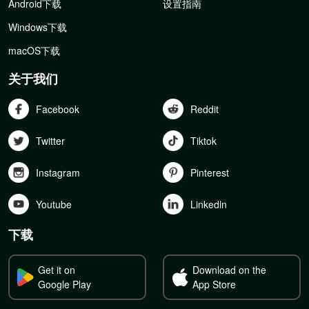
Android下载
设置指南
Windows下载
macOS下载
关于我们
Facebook
Reddit
Twitter
Tiktok
Instagram
Pinterest
Youtube
Linkedln
下载
Get it on
Download on the
Google Play
App Store