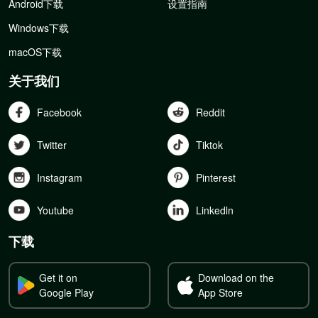
Android下载
设置指南
Windows下载
macOS下载
关于我们
Facebook
Reddit
Twitter
Tiktok
Instagram
Pinterest
Youtube
Linkedln
下载
Get it on
Download on the
Google Play
App Store