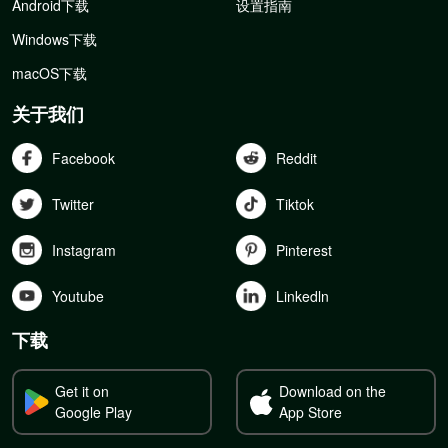
Android下载
设置指南
Windows下载
macOS下载
关于我们
Facebook
Reddit
Twitter
Tiktok
Instagram
Pinterest
Youtube
Linkedln
下载
Get it on
Download on the
Google Play
App Store