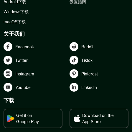
Android下载
设置指南
Windows下载
macOS下载
关于我们
Facebook
Reddit
Twitter
Tiktok
Instagram
Pinterest
Youtube
Linkedln
下载
Get it on
Download on the
Google Play
App Store