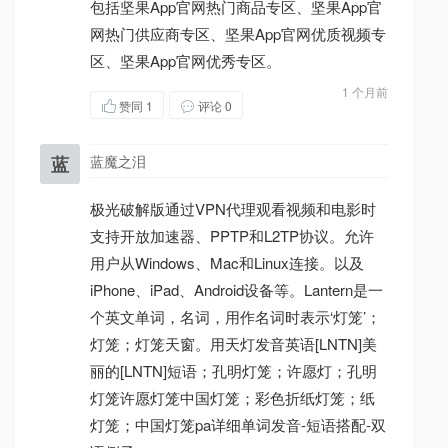
包括坚果App官网热门商品专区、坚果App官
网热门供应商专区、坚果App官网优质视频专
区、坚果App官网优秀专区。
1 个月前
赞同
1
评论 0
蓝
蓝魔之泪
极光破解版通过VPN代理观看视频和电影时
支持开放加速器、PPTP和L2TP协议。允许
用户从Windows、Mac和Linux连接。以及
iPhone、iPad、Android设备等。Lantern是一
个英文单词，名词，用作名词时表示‘灯笼’；
灯笼；灯笼天窗。用天灯发音英语[LNTN]美
丽的[LNTN]短语；孔明灯笼；许愿灯；孔明
灯笼许愿灯笼中国灯笼；彩色折纸灯笼；纸
灯笼；中国灯笼pa详细单词发音-短语搭配-双