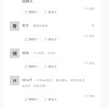
语例子。
1 个月前
赞同
0
评论 0
x
青
青空
·
网络加速器
1 个月前
赞同
0
评论 0
倾
倾城
·
个人站长，xxxxb
1 个月前
赞同
0
评论 0
H
Hit＆R
·
十年seo技术，喜欢建站、研究排名优
化技术，欢迎互撩！
1 个月前
赞同
0
评论 0